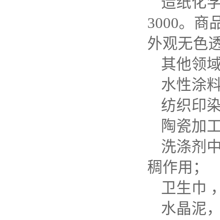
造纸化学
3000。商
外观无色透
其他领
水性涂
纺织印
陶瓷加
洗涤剂
稠作用；
卫生巾 
水晶泥