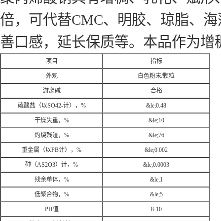
倍，可代替CMC、明胶、琼脂、
善口感，延长保质等。本品作为增稠
项目
指标
外观
白色粉末
/
颗粒
游离碱
合格
硫酸盐（以
SO42-
计），
%
&le;
0.48
干燥失重，
%
&le;
10
灼烧残渣，
%
&le;
76
重金属（以
PB
计），
%
&le;
0.002
砷（
AS2O3
）计，
%
&le;
0.0003
残余单体，
%
&le;
1
低聚合物，
%
&le;
5
PH
值
8-10