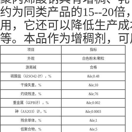
约为同类产品的15--2
用，它还可以降低生产成
等。本品作为增稠剂，可用
项目
指标
外观
白色粉末
/
颗粒
游离碱
合格
硫酸盐（以
SO42-
计），
%
&le;
0.48
干燥失重，
%
&le;
10
灼烧残渣，
%
&le;
76
重金属（以
PB
计），
%
&le;
0.002
砷（
AS2O3
）计，
%
&le;
0.0003
残余单体，
%
&le;
1
低聚合物，
%
&le;
5